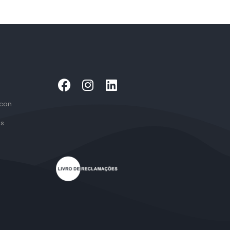
 con
es